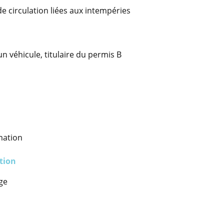
e circulation liées aux intempéries
 véhicule, titulaire du permis B
mation
ation
age